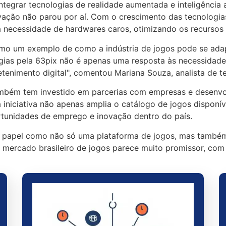
tegrar tecnologias de realidade aumentada e inteligência a
vação não parou por aí. Com o crescimento das tecnologia
 necessidade de hardwares caros, otimizando os recursos 
omo um exemplo de como a indústria de jogos pode se ada
ogias pela 63pix não é apenas uma resposta às necessida
tenimento digital", comentou Mariana Souza, analista de t
mbém tem investido em parcerias com empresas e desenvol
 iniciativa não apenas amplia o catálogo de jogos disponí
rtunidades de emprego e inovação dentro do país.
eu papel como não só uma plataforma de jogos, mas també
 o mercado brasileiro de jogos parece muito promissor, co